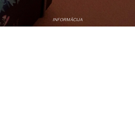
INFORMĀCIJA
Privātuma politika
Lietošanas noteikumi
Distances līgums
Reg.no. 45403048688
VAT no. LV45403048688
KONTAKTI
Saulessēta, Prauliena, Madonas novads, LV-4825
info@plukttea.com
+371 26459897