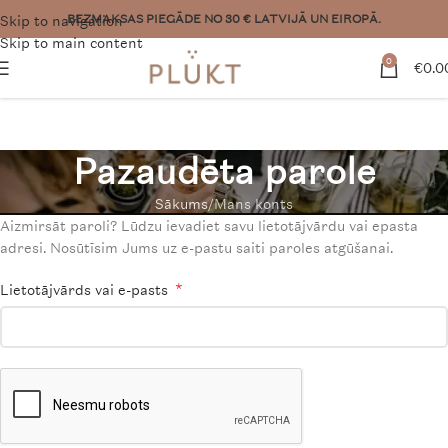
Skip to navigation
Vēlies lielāku pasūtījumu? Sazinies:
pasutijumi@plukttea.com
Skip to main content
0
€
0.0
Pazaudēta parole
Sākums
Mans konts
Aizmirsāt paroli? Lūdzu ievadiet savu lietotājvārdu vai epasta
adresi. Nosūtīsim Jums uz e-pastu saiti paroles atgūšanai.
*
Lietotājvārds vai e-pasts