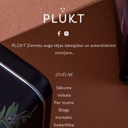
PLŪKT Ziemeļu augu tējas labsajūtai un autentiskiem
mirkļiem.
IZVĒLNE
Sākums
Veikals
Par mums
Blogs
Kontakti
Sadarbība