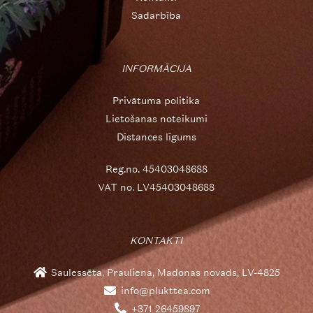
Sadarbība
INFORMĀCIJA
Privātuma politika
Lietošanas noteikumi
Distances līgums
Reg.no. 45403048688
VAT no. LV45403048688
KONTAKTI
Saulessēta, Prauliena, Madonas novads, LV-4825
info@plukttea.com
+371 26459897