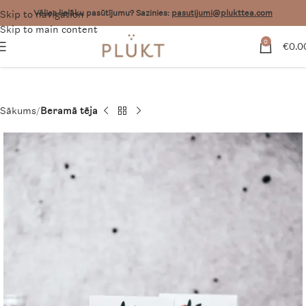
Skip to navigation
Vēlies lielāku pasūtījumu? Sazinies:
pasutijumi@plukttea.com
Skip to main content
0
€
0.0
Sākums
Beramā tēja