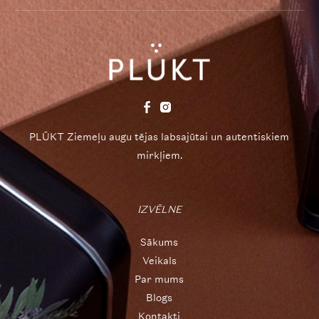
PLŪKT Ziemeļu augu tējas labsajūtai un autentiskiem
mirkļiem.
IZVĒLNE
Sākums
Veikals
Par mums
Blogs
Kontakti