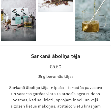
Sarkanā āboliņa tēja
€
5.50
35 g beramās tējas
Sarkanā āboliņa tēja ir īpaša – ierastās pavasara
un vasaras garšas vietā tā atnesīs agra rudens
vēsmas, kad saulrieti joprojām ir vēli un vējš
aizdzen lietus mākoņus, atstājot vietu krāšņam