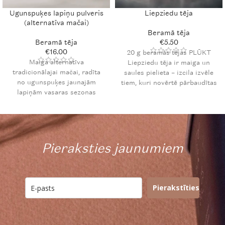
Ugunspuķes lapiņu pulveris
Liepziedu tēja
(alternatīva mačai)
Beramā tēja
Beramā tēja
€
5.50
€
16.00
20 g beramās tējas
PLŪKT
Maiga alternatīva
Liepziedu tēja ir maiga un
tradicionālajai mačai, radīta
saules pielieta – izcila izvēle
no ugunspuķes jaunajām
tiem, kuri novērtē pārbaudītas
lapiņām vasaras sezonas
vērtības un lūkojas pēc
sākumā. Ugunspuķes Matcha
saldākiem sapņiem.
ir gatavota no smalkām
ugunspuķu lapām un piedāvā
zīdainu tekstūru un bagātīgu,
piesātinātu, nedaudz skābenu
Pieraksties jaunumiem
un savelkošu garšu. Piemērota
ikdienas enerģijas mirkļiem
bez kofeīna, kā arī krāsainiem
latte dzērieniem. 50 g
Pierakstīties
Ugunspuķes Matcha tēja
paredzēta 20 porciju
pagatavošanai.