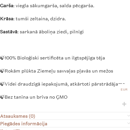
Garša
: viegla sākumgarša, salda pēcgarša.
Krāsa
: tumši zeltaina, dzidra.
Sastāvā
: sarkanā āboliņa ziedi, pilnīgi
🍃100% Bioloģiski sertificēta un ilgtspējīga tēja
🍃Rokām plūkta Ziemeļu savvaļas pļavās un mežos
🍃Videi draudzīgā iepakojumā, atkārtoti pārstrādājama
EUR
🍃Bez tanīna un brīva no ĢMO
Atsauksmes (0)
Piegādes informācija