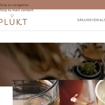
Skip to navigation
Vē
Skip to main content
SĀKUMS
VEIKAL
JA
Recepte: krēmīgais 
PLŪKT Tea