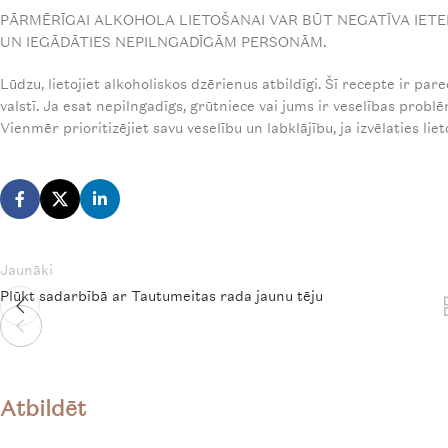
PĀRMĒRĪGAI ALKOHOLA LIETOŠANAI VAR BŪT NEGATĪVA IETE
UN IEGĀDĀTIES NEPILNGADĪGĀM PERSONĀM.
Lūdzu, lietojiet alkoholiskos dzērienus atbildīgi. Šī recepte ir pa
valstī. Ja esat nepilngadīgs, grūtniece vai jums ir veselības problēm
Vienmēr prioritizējiet savu veselību un labklājību, ja izvēlaties liet
Jaunāki
Plūkt sadarbībā ar Tautumeitas rada jaunu tēju
Atbildēt