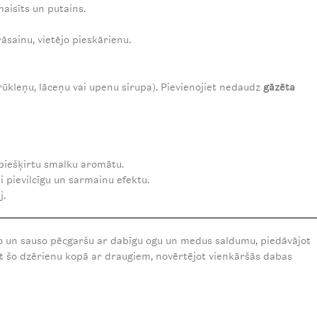
maisīts un putains.
āsainu, vietējo pieskārienu.
kleņu, lāceņu vai upenu sīrupa). Pievienojiet nedaudz
gāzēta
n piešķirtu smalku aromātu.
āli pievilcīgu un sarmainu efektu.
j.
īgo un sauso pēcgaršu ar dabīgu ogu un medus saldumu, piedāvājot
t šo dzērienu kopā ar draugiem, novērtējot vienkāršās dabas