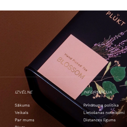
IZVĒLNE
INFORMĀCIJA
Sākums
Privātuma politika
Veikals
Lietošanas noteikumi
Par mums
Distances līgums