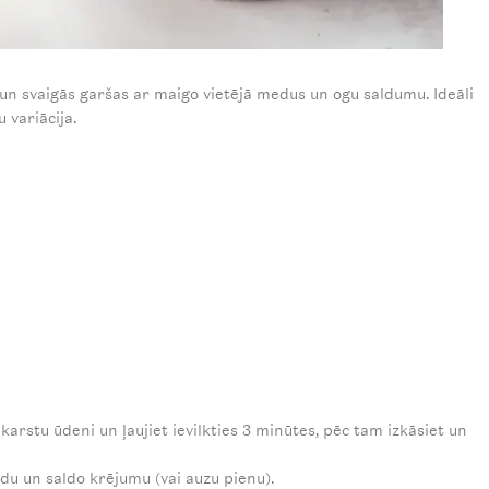
un svaigās garšas ar maigo vietējā medus un ogu saldumu. Ideāli
 variācija.
r karstu ūdeni un ļaujiet ievilkties 3 minūtes, pēc tam izkāsiet un
edu un saldo krējumu (vai auzu pienu).