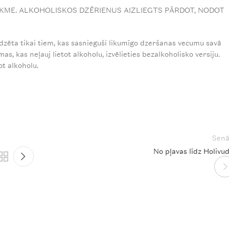
KME. ALKOHOLISKOS DZĒRIENUS AIZLIEGTS PĀRDOT, NODOT
redzēta tikai tiem, kas sasnieguši likumīgo dzeršanas vecumu savā
as, kas neļauj lietot alkoholu, izvēlieties bezalkoholisko versiju.
ot alkoholu.
Senā
No pļavas līdz Holivud