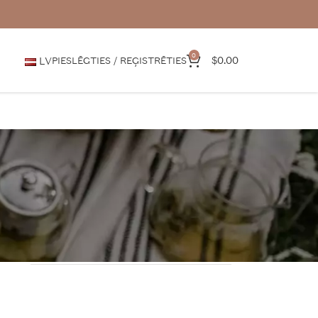
0
$
0.00
LV
PIESLĒGTIES / REĢISTRĒTIES
KATEGORIJAS
Jaunumi
Medijos