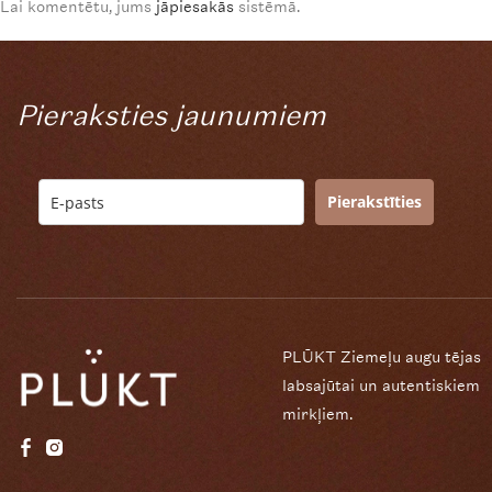
Lai komentētu, jums
jāpiesakās
sistēmā.
Pieraksties jaunumiem
Pierakstīties
PLŪKT Ziemeļu augu tējas
labsajūtai un autentiskiem
mirkļiem.