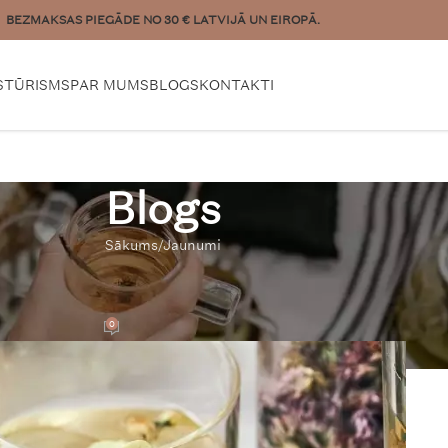
lies lielāku pasūtījumu? Sazinies:
pasutijumi@plukttea.com
S
TŪRISMS
PAR MUMS
BLOGS
KONTAKTI
Blogs
Sākums
Jaunumi
UNUMI
zaļās tējas kokteilis
0
m
On 13/10/2024