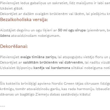
Pievienojiet ledus gabaliņus un sakratiet, līdz maisījums ir labi sa
Izkāsiet glāzē.
Dekorējiet ar dažām svaigām brūklenēm vai lācēm, lai piešķirtu kr
Bezalkoholiska versija
:
Aizstājiet degvīnu un ogu liķieri ar
50 ml ogu sīrupa
(piemēram, brū
ūdens
atsvaidzinošam nobeigumam.
Dekorēšanai
:
Pievienojiet
svaiga timiāna zariņu
, lai atspoguļotu vietējo floru u
Dekorējiet ar
saldētām brūklenēm vai dzērvenēm
, lai radītu vizu
Uzkaisiet šķipsniņu
kanēļa vai kardamona
siltākai nobeiguma noti
Šis kokteilis brīnišķīgi apvieno Nordic Green tējas citrusam līdz
krēmīgu, tomēr atsvaidzinošu garšu, kas rada harmoniju. Izbaudie
dāvanas un bagātīgo Ziemeļu dabas sastāvdaļu klāstu!
___