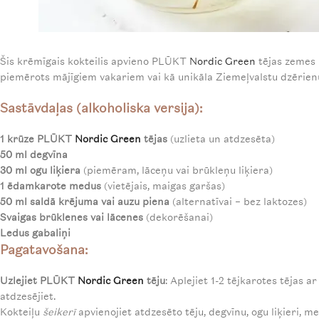
Šis krēmīgais kokteilis apvieno PLŪKT
Nordic Green
tējas zemes 
piemērots mājīgiem vakariem vai kā unikāla Ziemeļvalstu dzērienu
Sastāvdaļas (alkoholiska versija)
:
1 krūze PLŪKT
Nordic Green
tējas
(uzlieta un atdzesēta)
50 ml degvīna
30 ml ogu liķiera
(piemēram, lāceņu vai brūkleņu liķiera)
1 ēdamkarote medus
(vietējais, maigas garšas)
50 ml saldā krējuma vai auzu piena
(alternatīvai – bez laktozes)
Svaigas brūklenes vai lācenes
(dekorēšanai)
Ledus gabaliņi
Pagatavošana
:
Uzlejiet PLŪKT
Nordic Green
tēju
: Aplejiet 1-2 tējkarotes tējas a
atdzesējiet.
Kokteiļu
šeikerī
apvienojiet atdzesēto tēju, degvīnu, ogu liķieri, m