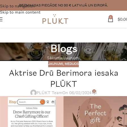
Skip to navigation
Vēlies lielāku pasūtījumu? Sazinies:
pasutijumi@plukttea.com
Skip to main content
0
$
0.0
Blogs
Sākums
Jaunumi
JAUNUMI
,
MEDIJOS
Aktrise Drū Berimora iesaka
PLŪKT
0
PLŪKT Team
On 06/02/2024