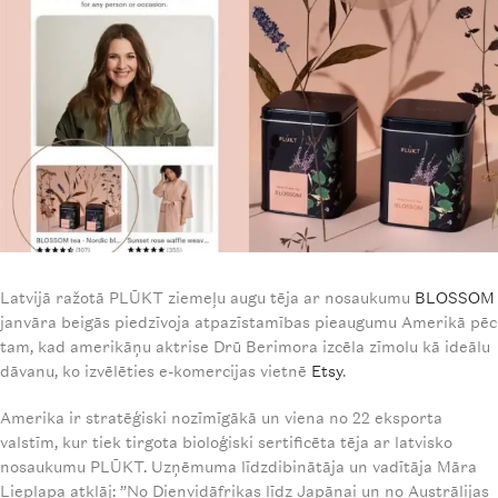
Latvijā ražotā PLŪKT ziemeļu augu tēja ar nosaukumu
BLOSSOM
janvāra beigās piedzīvoja atpazīstamības pieaugumu Amerikā pēc
tam, kad amerikāņu aktrise Drū Berimora izcēla zīmolu kā ideālu
dāvanu, ko izvēlēties e-komercijas vietnē
Etsy
.
Amerika ir stratēģiski nozīmīgākā un viena no 22 eksporta
valstīm, kur tiek tirgota bioloģiski sertificēta tēja ar latvisko
nosaukumu PLŪKT. Uzņēmuma līdzdibinātāja un vadītāja Māra
Lieplapa atklāj: ”No Dienvidāfrikas līdz Japānai un no Austrālijas