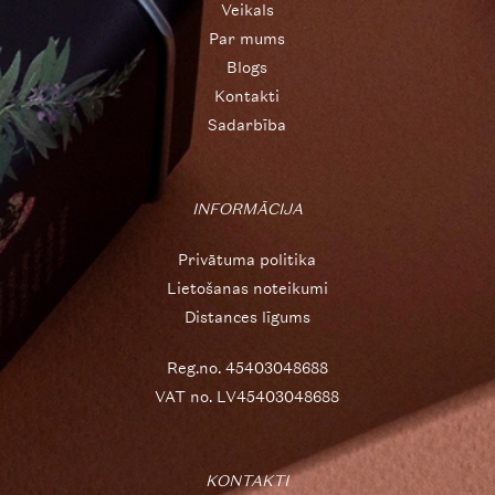
Veikals
Par mums
Blogs
Kontakti
Sadarbība
INFORMĀCIJA
Privātuma politika
Lietošanas noteikumi
Distances līgums
Reg.no. 45403048688
VAT no. LV45403048688
KONTAKTI