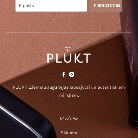
Pierakstīties
PLŪKT Ziemeļu augu tējas labsajūtai un autentiskiem
mirkļiem.
IZVĒLNE
Sākums