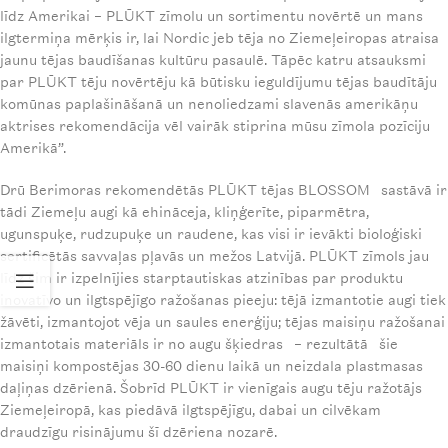
līdz Amerikai – PLŪKT zīmolu un sortimentu novērtē un mans
ilgtermiņa mērķis ir, lai Nordic jeb tēja no Ziemeļeiropas atraisa
jaunu tējas baudīšanas kultūru pasaulē. Tāpēc katru atsauksmi
par PLŪKT tēju novērtēju kā būtisku ieguldījumu tējas baudītāju
komūnas paplašināšanā un nenoliedzami slavenās amerikāņu
aktrises rekomendācija vēl vairāk stiprina mūsu zīmola pozīciju
Amerikā”.
Drū Berimoras rekomendētās PLŪKT tējas BLOSSOM sastāvā ir
tādi Ziemeļu augi kā ehināceja, kliņģerīte, piparmētra,
ugunspuķe, rudzupuķe un raudene, kas visi ir ievākti bioloģiski
sertificētās savvaļas pļavās un mežos Latvijā. PLŪKT zīmols jau
līdz šim ir izpelnījies starptautiskas atzinības par produktu
inovatīvo un ilgtspējīgo ražošanas pieeju: tējā izmantotie augi tiek
žāvēti, izmantojot vēja un saules enerģiju; tējas maisiņu ražošanai
izmantotais materiāls ir no augu šķiedras – rezultātā šie
maisiņi kompostējas 30-60 dienu laikā un neizdala plastmasas
daļiņas dzērienā. Šobrīd PLŪKT ir vienīgais augu tēju ražotājs
Ziemeļeiropā, kas piedāvā ilgtspējīgu, dabai un cilvēkam
draudzīgu risinājumu šī dzēriena nozarē.