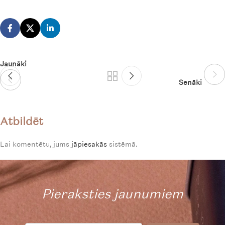
Jaunāki
Senāki
Atbildēt
Lai komentētu, jums
jāpiesakās
sistēmā.
Pieraksties jaunumiem