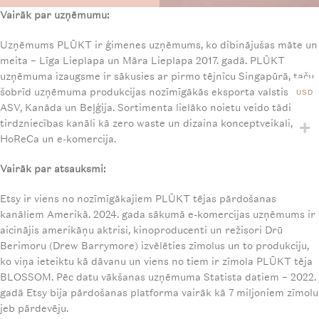
Vair
ā
k par uz
ņē
mumu:
Uzņēmums PLŪKT ir ģimenes uzņēmums, ko dibinājušas māte un
meita – Līga Lieplapa un Māra Lieplapa 2017. gadā. PLŪKT
uzņēmuma izaugsme ir sākusies ar pirmo tējnīcu Singapūrā, taču
šobrīd uzņēmuma produkcijas nozīmīgākās eksporta valstis ir
USD
ASV, Kanāda un Beļģija. Sortimenta lielāko noietu veido tādi
tirdzniecības kanāli kā zero waste un dizaina konceptveikali,
HoReCa un e-komercija.
Vair
ā
k par atsauksmi:
Etsy ir viens no nozīmīgākajiem PLŪKT tējas pārdošanas
kanāliem Amerikā. 2024. gada sākumā e-komercijas uzņēmums ir
aicinājis amerikāņu aktrisi, kinoproducenti un režisori Drū
Berimoru (Drew Barrymore) izvēlēties zīmolus un to produkciju,
ko viņa ieteiktu kā dāvanu un viens no tiem ir zīmola PLŪKT tēja
BLOSSOM. Pēc datu vākšanas uzņēmuma Statista datiem – 2022.
gadā Etsy bija pārdošanas platforma vairāk kā 7 miljoniem zīmolu
jeb pārdevēju.