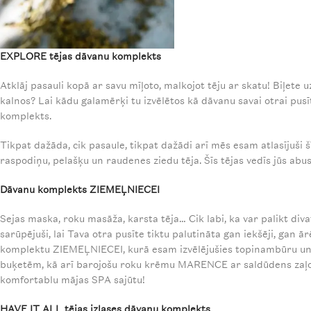
EXPLORE tējas dāvanu komplekts
Atklāj pasauli kopā ar savu mīļoto, malkojot tēju ar skatu! Biļete u
kalnos? Lai kādu galamērķi tu izvēlētos kā dāvanu savai otrai pusī
komplekts.
Tikpat dažāda, cik pasaule, tikpat dažādi arī mēs esam atlasījuši š
raspodiņu, pelašķu un raudenes ziedu tēja. Šīs tējas vedīs jūs ab
Dāvanu komplekts ZIEMEĻNIECEI
Sejas maska, roku masāža, karsta tēja… Cik labi, ka var palikt di
sarūpējuši, lai Tava otra pusīte tiktu palutināta gan iekšēji, gan 
komplektu ZIEMEĻNIECEI, kurā esam izvēlējušies topinambūru un 
buķetēm, kā arī barojošu roku krēmu MARENCE ar saldūdens zaļo d
komfortablu mājas SPA sajūtu!
HAVE IT ALL tējas izlases dāvanu komplekts