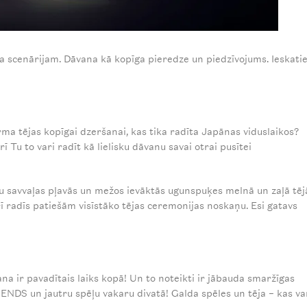
 scenārijam. Dāvana kā kopīga pieredze un piedzīvojums. Ieskati
forma tējas kopīgai dzeršanai, kas tika radīta Japānas viduslaikos?
 Tu to vari radīt kā lielisku dāvanu savai otrai pusītei
u savvaļas pļavās un mežos ievāktās ugunspuķes melnā un zaļā tēj
ī radīs patiešām visīstāko tējas ceremonijas noskaņu. Esi gatavs
na ir pavadītais laiks kopā! Un to noteikti ir jābauda smaržīgas
ENDS un jautru spēļu vakaru divatā! Galda spēles un tēja – kas va