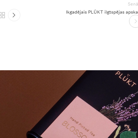
Senā
Ikgadējais PLŪKT ilgtspējas apska