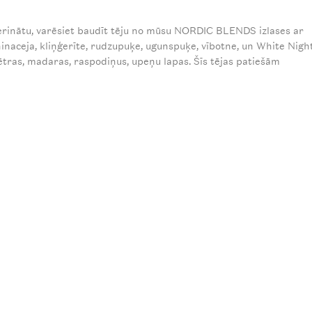
mierinātu, varēsiet baudīt tēju no mūsu NORDIC BLENDS izlases ar
hinaceja, kliņģerīte, rudzupuķe, ugunspuķe, vībotne, un White Nigh
ētras, madaras, raspodiņus, upeņu lapas. Šīs tējas patiešām