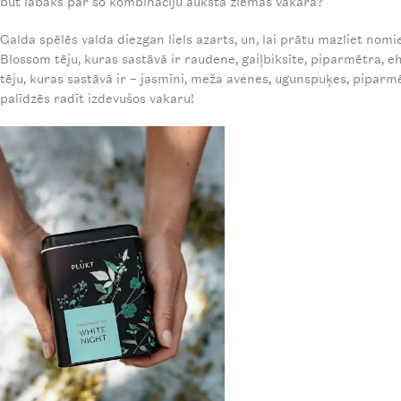
būt labāks par šo kombināciju aukstā ziemas vakarā?
Galda spēlēs valda diezgan liels azarts, un, lai prātu mazliet no
Blossom tēju, kuras sastāvā ir raudene, gaiļbiksīte, piparmētra, e
tēju, kuras sastāvā ir – jasmīni, meža avenes, ugunspuķes, piparm
palīdzēs radīt izdevušos vakaru!