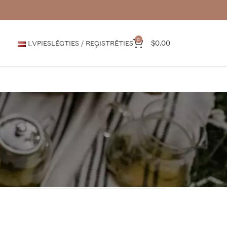
0
$
0.00
LV
PIESLĒGTIES / REĢISTRĒTIES
KATEGORIJAS
Jaunumi
Medijos