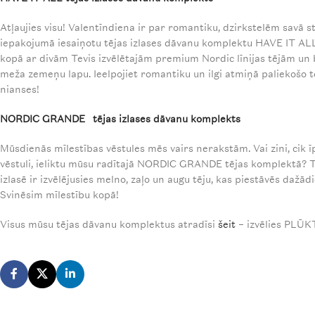
Atļaujies visu! Valentīndiena ir par romantiku, dzirkstelēm savā 
iepakojumā iesaiņotu tējas izlases dāvanu komplektu HAVE IT ALL
kopā ar divām Tevis izvēlētajām premium Nordic līnijas tējām 
meža zemeņu lapu. Ieelpojiet romantiku un ilgi atmiņā paliekošo tē
nianses!
NORDIC GRANDE tējas izlases dāvanu komplekts
Mūsdienās mīlestības vēstules mēs vairs nerakstām. Vai zini, cik īp
vēstuli, ieliktu mūsu radītajā NORDIC GRANDE tējas komplektā? T
izlasē ir izvēlējusies melno, zaļo un augu tēju, kas piestāvēs dažā
Svinēsim mīlestību kopā!
Visus mūsu tējas dāvanu komplektus atradīsi
šeit
– izvēlies PLŪK