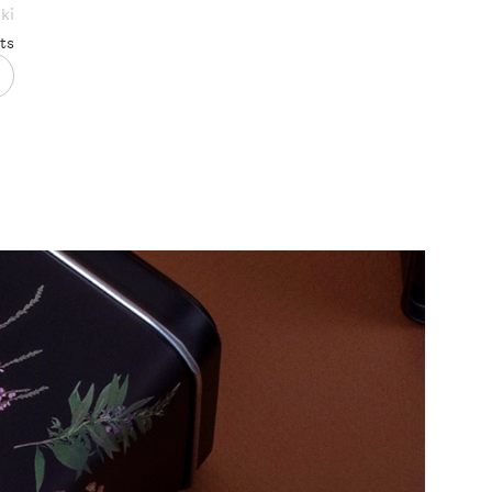
ki
ts