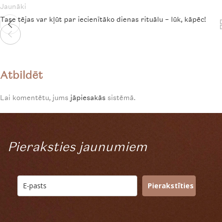
Jaunāki
Tase tējas var kļūt par iecienītāko dienas rituālu – lūk, kāpēc!
Atbildēt
Lai komentētu, jums
jāpiesakās
sistēmā.
Pieraksties jaunumiem
Pierakstīties