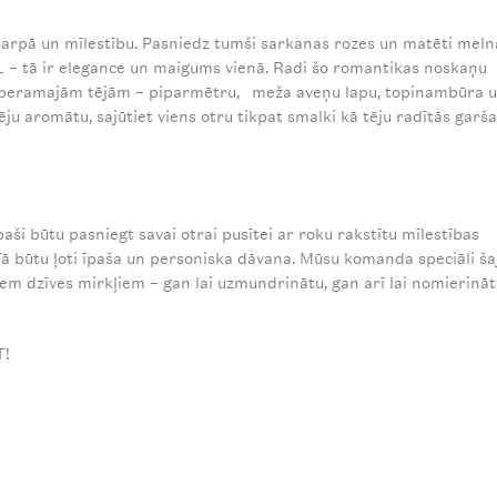
starpā un mīlestību. Pasniedz tumši sarkanas rozes un matēti meln
 – tā ir elegance un maigums vienā. Radi šo romantikas noskaņu
un beramajām tējām – piparmētru, meža aveņu lapu, topinambūra 
ju aromātu, sajūtiet viens otru tikpat smalki kā tēju radītās garš
aši būtu pasniegt savai otrai pusītei ar roku rakstītu mīlestības
ā būtu ļoti īpaša un personiska dāvana. Mūsu komanda speciāli ša
diem dzīves mirkļiem – gan lai uzmundrinātu, gan arī lai nomierināt
T!