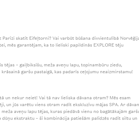
z Parīzi skatīt Eifeļtorni? Vai varbūt būšana divvientulībā Norvēģij
tei, mēs garantējam, ka to lieliski papildinās EXPLORE tēju
īs tējas – gaiļbiksīšu, meža aveņu lapu, topinambūru ziedu,
us krāsainā garšu pastaigā, kas padarīs ceļojumu neaizmirstamu!
vatā un nekur neiet! Vai tā nav lieliska dāvana otram? Mēs esam
ārēji, un jūs varētu viens otram radīt ekskluzīvu mājas SPA. Ar dāva
meža aveņu lapu tējas, kuras piedāvā vienu no bagātākajām garš
ūņu ekstraktu – šī kombinācija patiešām palīdzēs radīt siltu un