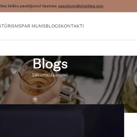
lies lielāku pasūtījumu? Sazinies:
pasutijumi@plukttea.com
S
TŪRISMS
PAR MUMS
BLOGS
KONTAKTI
Blogs
Sākums
Jaunumi
UNUMI
i pusītei Valentīndienā?
0
m
On 04/02/2023