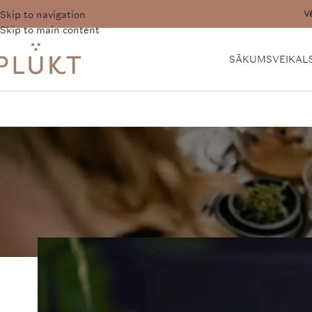
Skip to navigation
Vē
Skip to main content
SĀKUMS
VEIKAL
JA
Ko dāvināt savai otraja
PLŪKT Tea