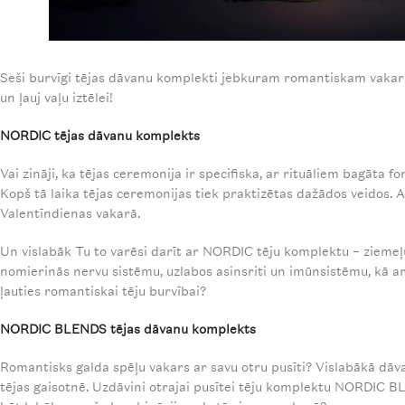
Seši burvīgi tējas dāvanu komplekti jebkuram romantiskam vakara
un ļauj vaļu iztēlei!
NORDIC tējas dāvanu komplekts
Vai zināji, ka tējas ceremonija ir specifiska, ar rituāliem bagāta 
Kopš tā laika tējas ceremonijas tiek praktizētas dažādos veidos. Arī
Valentīndienas vakarā.
Un vislabāk Tu to varēsi darīt ar NORDIC tēju komplektu – ziemeļ
nomierinās nervu sistēmu, uzlabos asinsriti un imūnsistēmu, kā ar
ļauties romantiskai tēju burvībai?
NORDIC BLENDS tējas dāvanu komplekts
Romantisks galda spēļu vakars ar savu otru pusīti? Vislabākā dāva
tējas gaisotnē. Uzdāvini otrajai pusītei tēju komplektu NORDIC BL